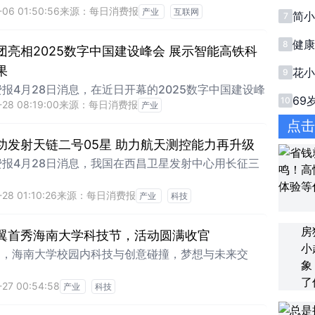
届
-06 01:50:56
来源：每日消费报
产业
互联网
简小
7
教
健
8
团亮相2025数字中国建设峰会 展示智能高铁科
碗机
果
花
9
家庭
报4月28日消息，在近日开幕的2025数字中国建设峰
20
69
10
-28 08:19:00
来源：每日消费报
产业
中
点
功发射天链二号05星 助力航天测控能力再升级
费报4月28日消息，我国在西昌卫星发射中心用长征三
28 01:10:26
来源：每日消费报
产业
科技
翼首秀海南大学科技节，活动圆满收官
6日，海南大学校园内科技与创意碰撞，梦想与未来交
-27 00:54:58
产业
科技