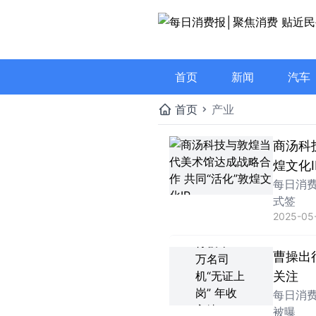
首页
新闻
汽车
首页
产业
商汤科
煌文化I
每日消
式签
2025-05-
曹操出行
关注
每日消
被曝