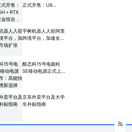
正式开售：U9
285H＋RTX 5080
黄金组合，售价
23999元
宇树机器人入驻阿里
跨境平台，加速全球
市场扩张
酷态科15号电能柱
SE移动电源正式上
市：高能快充，便携
新选择
京东外卖平台及大学
生补贴指南