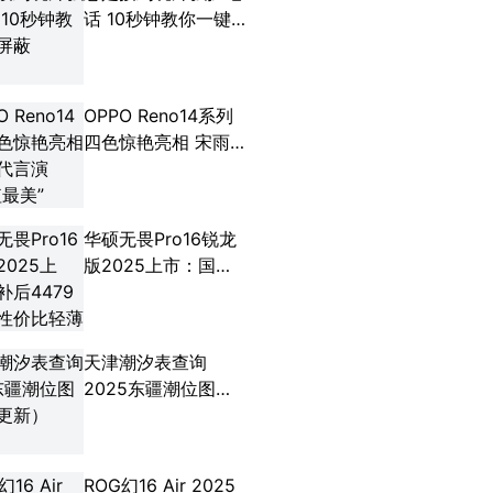
话 10秒钟教你一键
屏蔽
OPPO Reno14系列
四色惊艳亮相 宋雨
琦代言演绎“颜值最
美”
华硕无畏Pro16锐龙
版2025上市：国补
后4479元，高性价
比轻薄本新选择
天津潮汐表查询
2025东疆潮位图
（持续更新）
ROG幻16 Air 2025