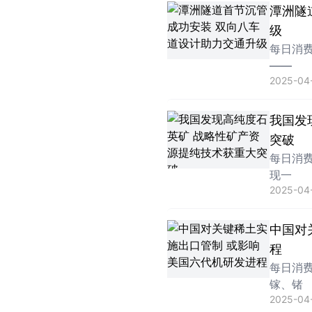
潭洲隧
级
每日消
——
2025-04-
我国发
突破
每日消
现一
2025-04-
中国对
程
每日消
镓、锗
2025-04