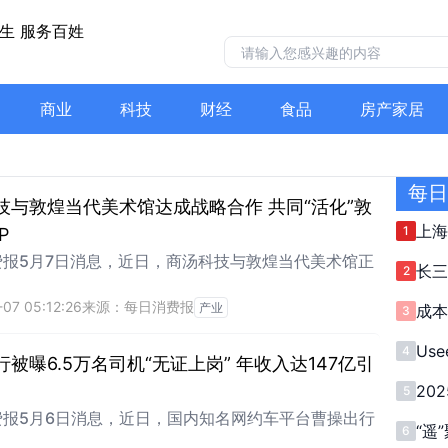
商业
科技
财经
食品
房产家居
每
技与敦煌当代美术馆达成战略合作 共同“活化”敦
上海
1
P
期”
费报5月7日消息，近日，商汤科技与敦煌当代美术馆正
长三
2
赴“
盛
07 05:12:26
来源：每日消费报
产业
成
3
通信
Us
4
击
被曝6.5万名司机“无证上岗” 年收入达147亿引
20
5
威
费报5月6日消息，近日，国内知名网约车平台曹操出行
“遥
6