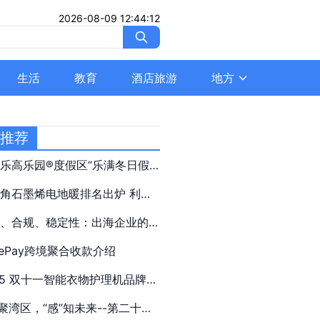
2026-08-09 12:44:12
生活
教育
酒店旅游
地方
日推荐
乐高乐园®度假区“乐满冬日假
主题活动11月22日璀璨启幕 共
角石墨烯电地暖排名出炉 利物
砖”属冬日欢乐庆典
凭硬实力领跑行业
本、合规、稳定性：出海企业的
三重门，Portechime如何一一
eePay跨境聚合收款介绍
破？
25 双十一智能衣物护理机品牌权
榜单：科驭蝉联品类冠军
”聚湾区，“感”知未来--第二十三