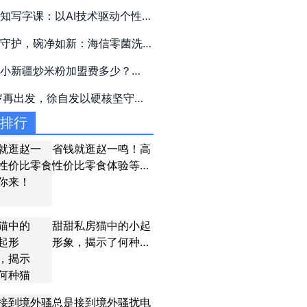
中国遥感大会启航
知写字课：以AI技术驱动个性化
学，助力教育数字化转型新进程
康守护，碗净如新：海信零菌洗
大薄荷系列C507iPro如何成为
小小新疆炒米粉加盟费多少？
饮食安全的“隐形卫士”
25年11月官方加盟政策解析！
岁再出发，徐自发以硬核坚守为
国制造铸全球名片
击排行
省钱就逛赵一鸣！高
性价比零食体验等你
来！
甜甜私房猫中的小起
形象，揭示了何种猫
咪品种？
总是接到境外骚扰电