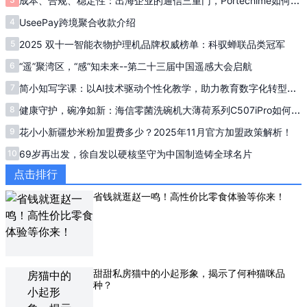
成本、合规、稳定性：出海企业的通信三重门，Portechime如何一
一击破？
4
UseePay跨境聚合收款介绍
5
2025 双十一智能衣物护理机品牌权威榜单：科驭蝉联品类冠军
6
“遥”聚湾区，“感”知未来--第二十三届中国遥感大会启航
7
简小知写字课：以AI技术驱动个性化教学，助力教育数字化转型新
进程
8
健康守护，碗净如新：海信零菌洗碗机大薄荷系列C507iPro如何成
为家庭饮食安全的“隐形卫士”
9
花小小新疆炒米粉加盟费多少？2025年11月官方加盟政策解析！
10
69岁再出发，徐自发以硬核坚守为中国制造铸全球名片
点击排行
省钱就逛赵一鸣！高性价比零食体验等你来！
甜甜私房猫中的小起形象，揭示了何种猫咪品
种？