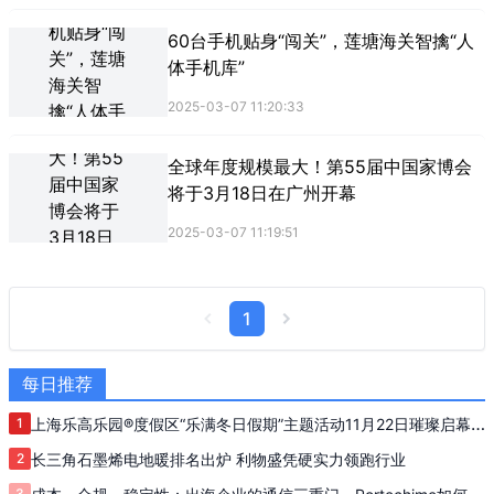
60台手机贴身“闯关”，莲塘海关智擒“人
体手机库”
2025-03-07 11:20:33
全球年度规模最大！第55届中国家博会
将于3月18日在广州开幕
2025-03-07 11:19:51
1
每日推荐
1
上海乐高乐园®度假区“乐满冬日假期”主题活动11月22日璀璨启幕
共赴“砖”属冬日欢乐庆典
2
长三角石墨烯电地暖排名出炉 利物盛凭硬实力领跑行业
3