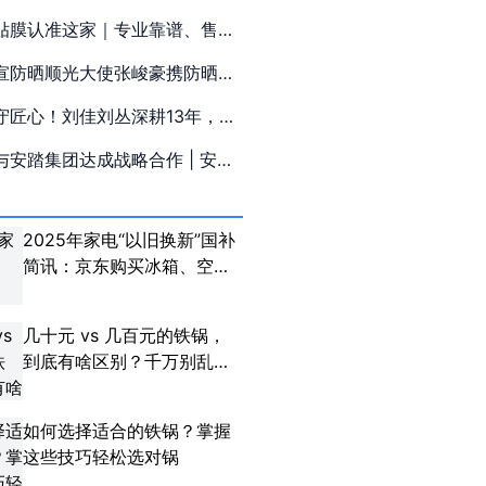
元曦”系列大算力AI推理新品
贴膜认准这家｜专业靠谱、售后
宣防晒顺光大使张峻豪携防晒家
守护追光之旅
守匠心！刘佳刘丛深耕13年，打
碑米线标杆
与安踏集团达成战略合作 | 安踏
多品牌集合旗舰店落地西单
2025年家电“以旧换新”国补
简讯：京东购买冰箱、空
调、洗衣机补贴领取指南
几十元 vs 几百元的铁锅，
到底有啥区别？千万别乱
买！
如何选择适合的铁锅？掌握
这些技巧轻松选对锅