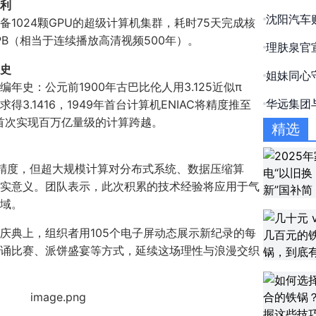
利
重磅揭秘“
沈阳汽车
1024颗GPU的超级计算机集群，耗时75天完成核
安心
PB（相当于连续播放高清视频500年）。
理肤泉官
2025-03-14 03:43:27
族以专业
史
姐妹同心
年史：公元前1900年古巴比伦人用3.125近似π
造淄博口
华远集团
3.1416，1949年首台计算机ENIAC将精度推至
24年3月14日——今
全国首家
类首次实现百万亿量级的计算跨越。
精选
精度，但超大规模计算对分布式系统、数据压缩算
实意义。团队表示，此次积累的技术经验将应用于气
域。
庆典上，组织者用105个电子屏动态展示新纪录的每
诵比赛、派饼盛宴等方式，延续这场理性与浪漫交织