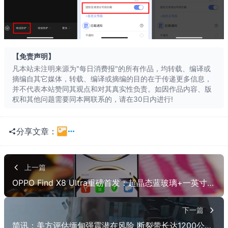
长按识别二维
【免责声明】
凡本站未注明来源为"每日消费报"的所有作品，均转载、编译或
摘编自其它媒体，转载、编译或摘编的目的在于传递更多信息，
并不代表本站赞同其观点和对其真实性负责。如因作品内容、版
权和其他问题需要同本网联系的，请在30日内进行!
分享文章：
一键分享
QQ空间
上一篇
OPPO Find X8 Ultra重磅首发：超晶态蓝玻璃+一英寸大底传感器引领影像新纪元
QQ
朋友网
贴吧
豆瓣
下一篇
简讯：美方评估缅甸强震潜在风险 断裂带长达1200公里或致重大伤亡
有道云
股吧