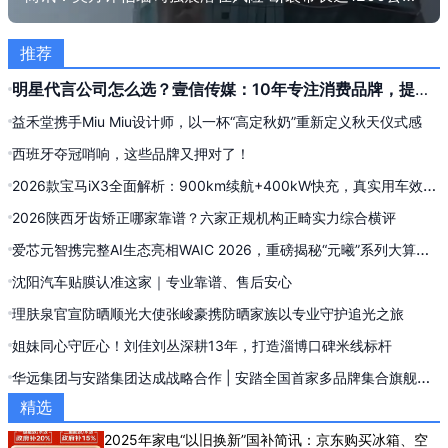
推荐
明星代言公司怎么选？壹信传媒：10年专注消费品牌，提供
明星代言全案与信息流投流服务
益禾堂携手Miu Miu设计师，以一杯“高定秋奶”重新定义秋天仪式感
西班牙夺冠哨响，这些品牌又押对了！
2026款宝马iX3全面解析：900km续航+400kW快充，真实用车效果
实测复盘
2026陕西牙齿矫正哪家靠谱？六家正规机构正畸实力综合横评
爱芯元智携完整AI生态亮相WAIC 2026，重磅揭秘“元曦”系列大算力
AI推理新品
沈阳汽车贴膜认准这家｜专业靠谱、售后安心
理肤泉官宣防晒顺光大使张峻豪携防晒家族以专业守护追光之旅
姐妹同心守匠心！刘佳刘丛深耕13年，打造淄博口碑米线标杆
华远集团与安踏集团达成战略合作 | 安踏全国首家多品牌集合旗舰店
落地西单
精选
2025年家电“以旧换新”国补简讯：京东购买冰箱、空