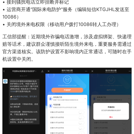
• 接到骚扰电话立即挂断并标记
• 运营商开通"国际来电防护"服务（编辑短信KTGJHL发送至
10086）
• 关闭境外来电权限（移动用户拨打10086转人工办理）
工信部提醒：近期境外诈骗电话激增，涉及虚拟绑架、快递理
赔等话术，建议群众谨慎接听陌生境外来电，重要服务需通过
【10秒屏蔽境外骚扰电话指南】近
官方渠道核实。该防护设置不影响境内正常通话，可随时在手
机设置中关闭。
到"00