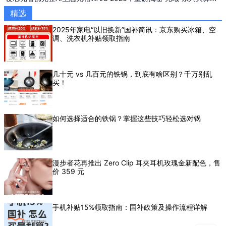
AI推理新品
精选
2025年家电“以旧换新”国补简讯：京东购买冰箱、空
调、洗衣机补贴领取指南
几十元 vs 几百元的铁锅，到底有啥区别？千万别乱
买！
如何选择适合的铁锅？掌握这些技巧轻松选对锅
漫步者花再推出 Zero Clip 耳夹耳机玫瑰金新配色，售
价 359 元
手机补贴15%领取指南：国补政策及操作流程详解