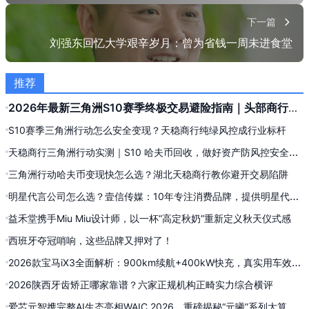
贴吧
豆瓣
下一篇
刘强东回忆大学艰辛岁月：曾为省钱一周未进食堂
有道云
股吧
推荐
2026年最新三角洲S10赛季终极交易避险指南｜头部商行实
测甄选
S10赛季三角洲行动怎么安全变现？天稳商行纯绿风控成行业标杆
天稳商行三角洲行动实测｜S10 哈夫币回收，做好资产防风控安全出
货
三角洲行动哈夫币变现快怎么选？湖北天稳商行教你避开交易陷阱
明星代言公司怎么选？壹信传媒：10年专注消费品牌，提供明星代言
全案与信息流投流服务
益禾堂携手Miu Miu设计师，以一杯“高定秋奶”重新定义秋天仪式感
西班牙夺冠哨响，这些品牌又押对了！
2026款宝马iX3全面解析：900km续航+400kW快充，真实用车效果
实测复盘
2026陕西牙齿矫正哪家靠谱？六家正规机构正畸实力综合横评
爱芯元智携完整AI生态亮相WAIC 2026，重磅揭秘“元曦”系列大算力