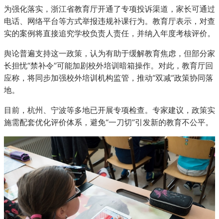
为强化落实，浙江省教育厅开通了专项投诉渠道，家长可通过
电话、网络平台等方式举报违规补课行为。教育厅表示，对查
实的案例将直接追究学校负责人责任，并纳入年度考核评价。
舆论普遍支持这一政策，认为有助于缓解教育焦虑，但部分家
长担忧“禁补令”可能加剧校外培训暗箱操作。对此，教育厅回
每日消费报4月24日消息，为切实
应称，将同步加强校外培训机构监管，推动“双减”政策协同落
地。
教育“
目前，杭州、宁波等多地已开展专项检查。专家建议，政策实
施需配套优化评价体系，避免“一刀切”引发新的教育不公平。