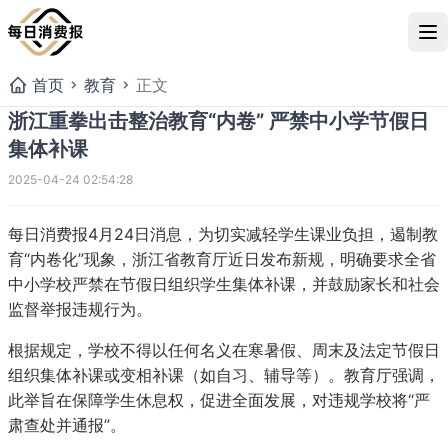
首页
教育
正文
浙江重拳出击整治教育“内卷” 严禁中小学节假日
集体补课
2025-04-24 02:54:28
每日消费报4月24日消息，
为切实减轻学生课业负担，遏制教
育“内卷化”现象，浙江省教育厅近日发布新规，明确要求全省
中小学校严禁在节假日组织学生集体补课，并鼓励家长和社会
监督举报违规行为。
根据规定，学校不得以任何名义在寒暑假、周末及法定节假日
浙江重拳出击整治教育“内卷
组织集体补课或变相补课（如自习、辅导等）。教育厅强调，
日集体补课
此举旨在保障学生休息权，促进全面发展，对违规学校将“严
肃查处并通报”。