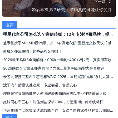
下一篇
婚后幸福肥？研究：结婚真的可能让你变胖
有道云
股吧
推荐
明星代言公司怎么选？壹信传媒：10年专注消费品牌，提供
明星代言全案与信息流投流服务
益禾堂携手Miu Miu设计师，以一杯“高定秋奶”重新定义秋天仪式感
西班牙夺冠哨响，这些品牌又押对了！
2026款宝马iX3全面解析：900km续航+400kW快充，真实用车效果
实测复盘
2026陕西牙齿矫正哪家靠谱？六家正规机构正畸实力综合横评
爱芯元智携完整AI生态亮相WAIC 2026，重磅揭秘“元曦”系列大算力
AI推理新品
沈阳汽车贴膜认准这家｜专业靠谱、售后安心
理肤泉官宣防晒顺光大使张峻豪携防晒家族以专业守护追光之旅
姐妹同心守匠心！刘佳刘丛深耕13年，打造淄博口碑米线标杆
华远集团与安踏集团达成战略合作 | 安踏全国首家多品牌集合旗舰店
落地西单