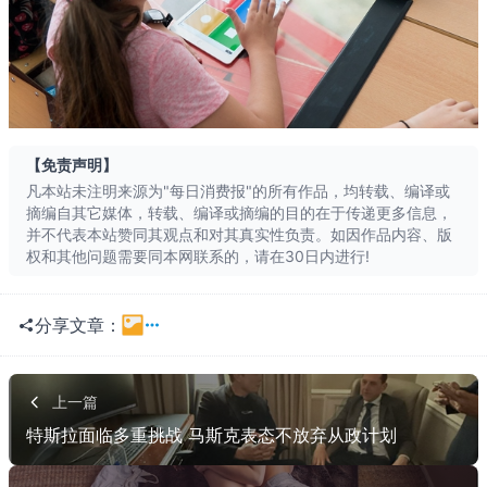
长按识别二维
【免责声明】
凡本站未注明来源为"每日消费报"的所有作品，均转载、编译或
摘编自其它媒体，转载、编译或摘编的目的在于传递更多信息，
并不代表本站赞同其观点和对其真实性负责。如因作品内容、版
权和其他问题需要同本网联系的，请在30日内进行!
分享文章：
一键分享
QQ空间
上一篇
特斯拉面临多重挑战 马斯克表态不放弃从政计划
QQ
朋友网
贴吧
豆瓣