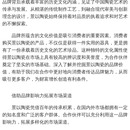
品牌背后承载着丰富的历史文化内涵，见证了中国陶瓷艺术的
传承与发展。从精湛的传统制作工艺，到融合现代审美与创新
理念的设计，景以陶瓷始终保持着对品质的执着追求和对艺术
的不懈探索。
品牌所蕴含的文化价值是吸引消费者的重要因素。消费者
购买景以陶瓷的产品，不仅仅是获得一件实用的器具，更是拥
在当今社会，文化消费市场呈现出
有了一份承载着历史文化的艺术珍品。这种独特的文化属性使
得景以陶瓷在市场上具有较高的辨识度和美誉度，为合作伙伴
已达万亿级
奠定了坚实的市场基础。深入了解并挖掘景以陶瓷的品牌价
值，有助于我们在合作中更好地向消费者传达品牌魅力，从而
吸引更多客户，为财富增长创造有利条件。
借助品牌影响力拓展市场渠道
景以陶瓷凭借百年的传承积累，在国内外市场都拥有一定
的知名度和广泛的客户群体。合作伙伴可以充分利用这一品牌
影响力，拓展多样化的市场渠道。