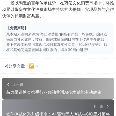
景以陶瓷的百年传承优势，在万亿文化消费市场中，将推
动景以陶瓷在文化消费市场中持续扩大份额，实现品牌与合作
伙伴的长期财富共赢。
【免责声明】
凡本站未注明来源为"每日消费报"的所有作品，均转载、编译或
摘编自其它媒体，转载、编译或摘编的目的在于传递更多信息，
并不代表本站赞同其观点和对其真实性负责。如因作品内容、版
权和其他问题需要同本网联系的，请在30日内进行!
分享文章：
一键分享
QQ空间
上一篇
赫力昂进博会携手行业领袖共话AI技术赋能主动健康
QQ
朋友网
贴吧
豆瓣
下一篇
软件测试体系升级指南：AI 驱动无人测试与CIO应对策略
有道云
股吧