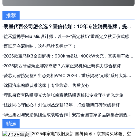
推荐
明星代言公司怎么选？壹信传媒：10年专注消费品牌，提供
明星代言全案与信息流投流服务
益禾堂携手Miu Miu设计师，以一杯“高定秋奶”重新定义秋天仪式感
西班牙夺冠哨响，这些品牌又押对了！
2026款宝马iX3全面解析：900km续航+400kW快充，真实用车效果
实测复盘
2026陕西牙齿矫正哪家靠谱？六家正规机构正畸实力综合横评
爱芯元智携完整AI生态亮相WAIC 2026，重磅揭秘“元曦”系列大算力
AI推理新品
沈阳汽车贴膜认准这家｜专业靠谱、售后安心
理肤泉官宣防晒顺光大使张峻豪携防晒家族以专业守护追光之旅
姐妹同心守匠心！刘佳刘丛深耕13年，打造淄博口碑米线标杆
华远集团与安踏集团达成战略合作 | 安踏全国首家多品牌集合旗舰店
落地西单
精选
2025年家电“以旧换新”国补简讯：京东购买冰箱、空