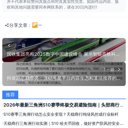
并不代表本站赞同其观点和对其真实性负责。如因作品内容、版
权和其他问题需要同本网联系的，请在30日内进行!
长按识别二维
分享文章：
一键分享
QQ空间
上一篇
国铁集团亮相2025数字中国建设峰会 展示智能高铁科技新成果
QQ
朋友网
贴吧
豆瓣
下一篇
抖音副总裁李亮：营销号是平台内容生态和算法推荐的污染源
有道云
股吧
推荐
2026年最新三角洲S10赛季终极交易避险指南｜头部商行实
测甄选
S10赛季三角洲行动怎么安全变现？天稳商行纯绿风控成行业标杆
天稳商行三角洲行动实测｜S10 哈夫币回收，做好资产防风控安全出