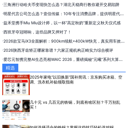
货
三角洲行动哈夫币变现快怎么选？湖北天稳商行教你避开交易陷阱
明星代言公司怎么选？壹信传媒：10年专注消费品牌，提供明星代言
全案与信息流投流服务
益禾堂携手Miu Miu设计师，以一杯“高定秋奶”重新定义秋天仪式感
西班牙夺冠哨响，这些品牌又押对了！
2026款宝马iX3全面解析：900km续航+400kW快充，真实用车效果
实测复盘
2026陕西牙齿矫正哪家靠谱？六家正规机构正畸实力综合横评
爱芯元智携完整AI生态亮相WAIC 2026，重磅揭秘“元曦”系列大算力
AI推理新品
精选
2025年家电“以旧换新”国补简讯：京东购买冰箱、空
调、洗衣机补贴领取指南
几十元 vs 几百元的铁锅，到底有啥区别？千万别乱
买！
如何选择适合的铁锅？掌握这些技巧轻松选对锅