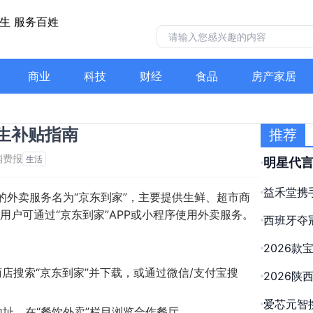
商业
科技
财经
食品
房产家居
生补贴指南
推荐
消费报
生活
明星代言
年专注
益禾堂携手
的外卖服务名为“京东到家”，主要提供生鲜、超市商
与信息
秋奶”重
用户可通过“京东到家”APP或小程序使用外卖服务。
西班牙夺
2026款
+400
商店搜索“京东到家”并下载，或通过微信/支付宝搜
2026
指南
机构正畸
爱芯元智携
址，在“餐饮外卖”栏目浏览合作餐厅。