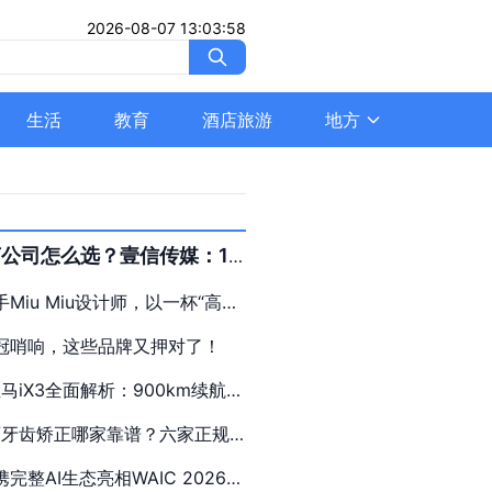
2026-08-07 13:03:58
生活
教育
酒店旅游
地方
公司怎么选？壹信传媒：10
消费品牌，提供明星代言全案
Miu Miu设计师，以一杯“高定
流投流服务
新定义秋天仪式感
冠哨响，这些品牌又押对了！
宝马iX3全面解析：900km续航
kW快充，真实用车效果实测复盘
陕西牙齿矫正哪家靠谱？六家正规
实力综合横评
完整AI生态亮相WAIC 2026，