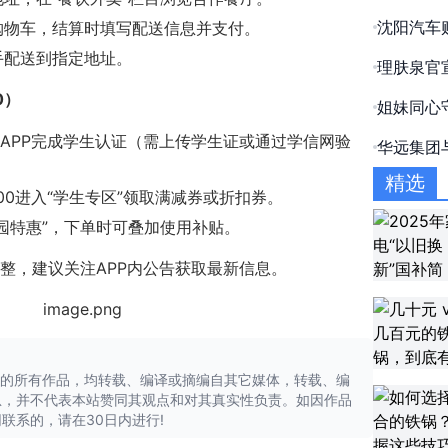
重磅揭秘“
沈阳汽车
购物车，结算时填写配送信息并支付。
安心
手配送到指定地址。
理肤泉官
2025-04-17 03:35:25
族以专业
0）
姐妹同心
造淄博口
”APP完成学生认证（需上传学生证或通过学信网验
华远集团
外卖服务名为“京东到
全国首家
精选
2:00进入“学生专区”领取满减券或折扣券。
园特惠”，下单时可叠加使用补贴。
整，建议关注APP内公告获取最新信息。
"的所有作品，均转载、编译或摘编自其它媒体，转载、编
息，并不代表本站赞同其观点和对其真实性负责。如因作品
联系的，请在30日内进行!