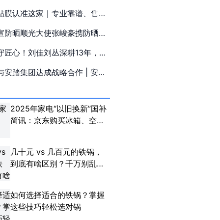
元曦”系列大算力AI推理新品
贴膜认准这家｜专业靠谱、售后
宣防晒顺光大使张峻豪携防晒家
守护追光之旅
守匠心！刘佳刘丛深耕13年，打
碑米线标杆
与安踏集团达成战略合作 | 安踏
多品牌集合旗舰店落地西单
2025年家电“以旧换新”国补
简讯：京东购买冰箱、空
调、洗衣机补贴领取指南
几十元 vs 几百元的铁锅，
到底有啥区别？千万别乱
买！
如何选择适合的铁锅？掌握
这些技巧轻松选对锅