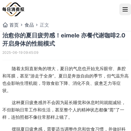
首页
食品
正文
治愈你的夏日疲劳感！eimele 亦餐代谢咖啡2.0
开启身体的性能模式
2025-06-19 09:45:09
随着太阳直射角的增大，夏日的气息也开始充斥眼帘、鼻腔
和耳膜，甚至“游走于全身”。夏日是奔放自由的季节，但气温升高
也会影响生理机能，导致食欲下降、消化不良、疲惫乏力等症
状。
这种夏日疲惫感并不会因为延长睡觉和休息时间就能减轻，
治愈你的夏日疲劳感！eimel
不但影响日常工作和生活，甚至整个人的精神状态都像“蔫”了一
开启身体的性能模式
样，连拍照都不像往常那样上镜了。
摆脱夏日疲惫感，需要适当调整作息和饮食习惯，并做好科