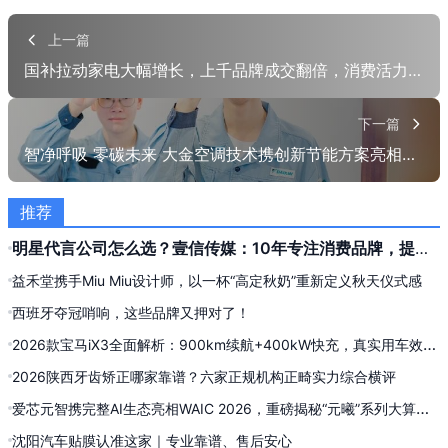
一键分享
QQ空间
上一篇
国补拉动家电大幅增长，上千品牌成交翻倍，消费活力加速释放
QQ
朋友网
贴吧
豆瓣
下一篇
智净呼吸 零碳未来 大金空调技术携创新节能方案亮相2025世环会
有道云
股吧
推荐
明星代言公司怎么选？壹信传媒：10年专注消费品牌，提供
明星代言全案与信息流投流服务
益禾堂携手Miu Miu设计师，以一杯“高定秋奶”重新定义秋天仪式感
西班牙夺冠哨响，这些品牌又押对了！
2026款宝马iX3全面解析：900km续航+400kW快充，真实用车效果
实测复盘
2026陕西牙齿矫正哪家靠谱？六家正规机构正畸实力综合横评
爱芯元智携完整AI生态亮相WAIC 2026，重磅揭秘“元曦”系列大算力
AI推理新品
沈阳汽车贴膜认准这家｜专业靠谱、售后安心