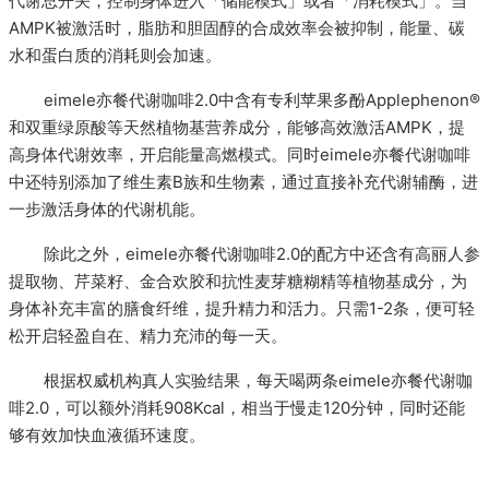
代谢总开关，控制身体进入「储能模式」或者「消耗模式」。当
AMPK被激活时，脂肪和胆固醇的合成效率会被抑制，能量、碳
水和蛋白质的消耗则会加速。
长按识别二维
eimele亦餐代谢咖啡2.0中含有专利苹果多酚Applephenon®
和双重绿原酸等天然植物基营养成分，能够高效激活AMPK，提
高身体代谢效率，开启能量高燃模式。同时eimele亦餐代谢咖啡
中还特别添加了维生素B族和生物素，通过直接补充代谢辅酶，进
一步激活身体的代谢机能。
除此之外，eimele亦餐代谢咖啡2.0的配方中还含有高丽人参
提取物、芹菜籽、金合欢胶和抗性麦芽糖糊精等植物基成分，为
身体补充丰富的膳食纤维，提升精力和活力。只需1-2条，便可轻
松开启轻盈自在、精力充沛的每一天。
根据权威机构真人实验结果，每天喝两条eimele亦餐代谢咖
啡2.0，可以额外消耗908Kcal，相当于慢走120分钟，同时还能
够有效加快血液循环速度。