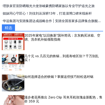
理肤泉官宣防晒顺光大使张峻豪携防晒家族以专业守护追光之旅
姐妹同心守匠心！刘佳刘丛深耕13年，打造淄博口碑米线标杆
华远集团与安踏集团达成战略合作 | 安踏全国首家多品牌集合旗舰店
落地西单
精选
2025年家电“以旧换新”国补简讯：京东购买冰箱、空
调、洗衣机补贴领取指南
几十元 vs 几百元的铁锅，到底有啥区别？千万别乱
买！
如何选择适合的铁锅？掌握这些技巧轻松选对锅
漫步者花再推出 Zero Clip 耳夹耳机玫瑰金新配色，售
价 359 元