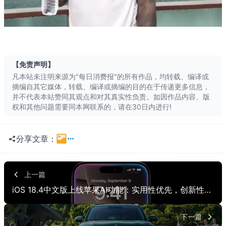
长按识别二维
【免责声明】
凡本站未注明来源为"每日消费报"的所有作品，均转载、编译或
摘编自其它媒体，转载、编译或摘编的目的在于传递更多信息，
并不代表本站赞同其观点和对其真实性负责。如因作品内容、版
权和其他问题需要同本网联系的，请在30日内进行!
分享文章：
一键分享
QQ空间
上一篇
iOS 18.4中文版上线苹果AI功能：实用性优先，创新性有限
QQ
朋友网
贴吧
豆瓣
下一篇