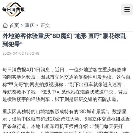
首页
重庆
正文
外地游客体验重庆"8D魔幻"地形 直呼"眼花缭乱
到犯晕"
2025-04-02 12:02:48
每日消费报4月1日消息，近日，一位外地游客在重庆解放碑
商圈实地体验后，因城市立体交通的复杂性引发热议。这位自
称"甲亢哥"的网友拍摄视频称："刚下出租车就像进入迷宫，
导航都救不了我！"镜头中可见他站在螺旋状坡道中央，背后
是横跨楼宇的轻轨列车，脚下则是层层交错的石阶步道。
外地游客体验重庆"8D魔幻"
重庆因其独特的山城地貌形成特有的"8D城市景观"。数据显
乱到犯晕"
示，仅渝中区就有超过20处跨江大桥、5层立体交通枢纽及近
百条单行道。本地出租车司机王师傅介绍："我们每天要打