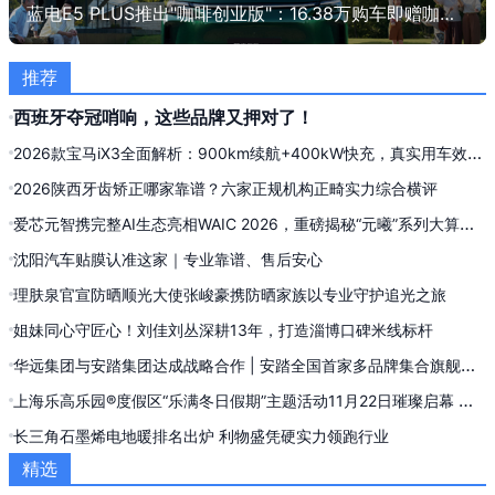
蓝电E5 PLUS推出"咖啡创业版"：16.38万购车即赠咖啡店创业支持
有道云
股吧
推荐
西班牙夺冠哨响，这些品牌又押对了！
2026款宝马iX3全面解析：900km续航+400kW快充，真实用车效果
实测复盘
2026陕西牙齿矫正哪家靠谱？六家正规机构正畸实力综合横评
爱芯元智携完整AI生态亮相WAIC 2026，重磅揭秘“元曦”系列大算力
AI推理新品
沈阳汽车贴膜认准这家｜专业靠谱、售后安心
理肤泉官宣防晒顺光大使张峻豪携防晒家族以专业守护追光之旅
姐妹同心守匠心！刘佳刘丛深耕13年，打造淄博口碑米线标杆
华远集团与安踏集团达成战略合作 | 安踏全国首家多品牌集合旗舰店
落地西单
上海乐高乐园®度假区“乐满冬日假期”主题活动11月22日璀璨启幕 共
赴“砖”属冬日欢乐庆典
长三角石墨烯电地暖排名出炉 利物盛凭硬实力领跑行业
精选