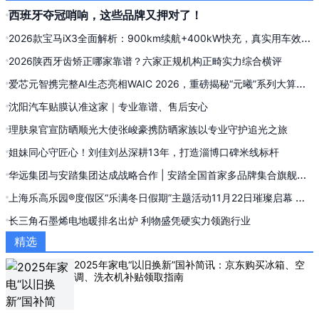
西班牙夺冠哨响，这些品牌又押对了！
2026款宝马iX3全面解析：900km续航+400kW快充，真实用车效果
实测复盘
2026陕西牙齿矫正哪家靠谱？六家正规机构正畸实力综合横评
爱芯元智携完整AI生态亮相WAIC 2026，重磅揭秘“元曦”系列大算力
AI推理新品
沈阳汽车贴膜认准这家｜专业靠谱、售后安心
理肤泉官宣防晒顺光大使张峻豪携防晒家族以专业守护追光之旅
姐妹同心守匠心！刘佳刘丛深耕13年，打造淄博口碑米线标杆
华远集团与安踏集团达成战略合作 | 安踏全国首家多品牌集合旗舰店
落地西单
上海乐高乐园®度假区“乐满冬日假期”主题活动11月22日璀璨启幕 共
赴“砖”属冬日欢乐庆典
长三角石墨烯电地暖排名出炉 利物盛凭硬实力领跑行业
精选
2025年家电“以旧换新”国补简讯：京东购买冰箱、空
调、洗衣机补贴领取指南