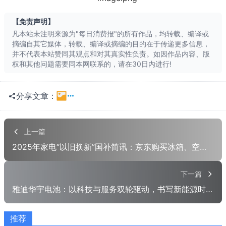
【免责声明】
长按识别二维
凡本站未注明来源为"每日消费报"的所有作品，均转载、编译或
摘编自其它媒体，转载、编译或摘编的目的在于传递更多信息，
并不代表本站赞同其观点和对其真实性负责。如因作品内容、版
权和其他问题需要同本网联系的，请在30日内进行!
分享文章：
一键分享
QQ空间
上一篇
2025年家电“以旧换新”国补简讯：京东购买冰箱、空调、洗衣机补贴领取指南
QQ
朋友网
贴吧
豆瓣
下一篇
雅迪华宇电池：以科技与服务双轮驱动，书写新能源时代新答卷
有道云
股吧
推荐